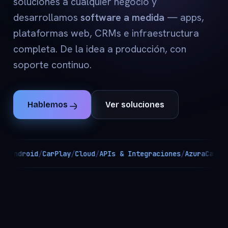
soluciones a cualquier negocio y
desarrollamos
software a medida
— apps,
plataformas web, CRMs e infraestructura
completa. De la idea a producción, con
soporte continuo.
Hablemos
Ver soluciones
Android
/
CarPlay
/
Cloud
/
APIs & Integraciones
/
AzuraCast
/
Web